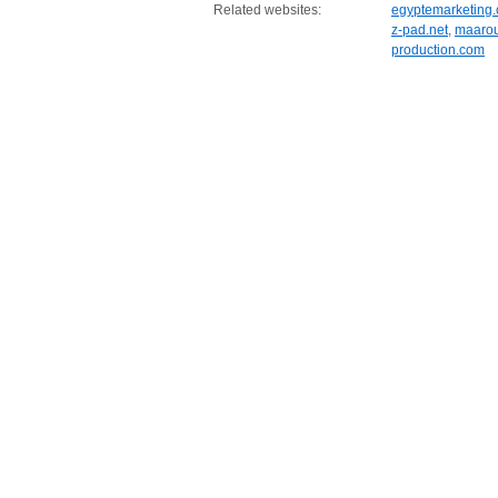
Related websites:
egyptemarketing
z-pad.net
,
maarou
production.com