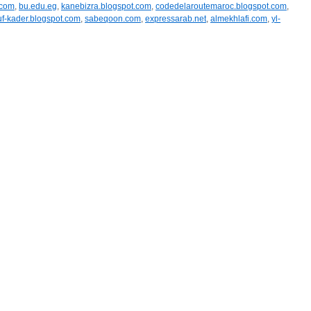
.com
,
bu.edu.eg
,
kanebizra.blogspot.com
,
codedelaroutemaroc.blogspot.com
,
f-kader.blogspot.com
,
sabeqoon.com
,
expressarab.net
,
almekhlafi.com
,
yl-