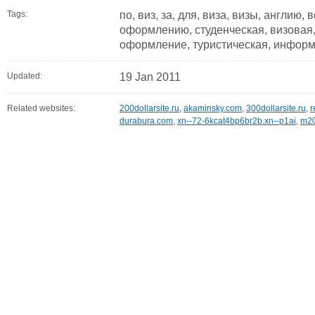
Tags:
по, виз, за, для, виза, визы, англию,
оформлению, студенческая, визовая,
оформление, туристическая, информ
Updated:
19 Jan 2011
Related websites:
200dollarsite.ru
,
akaminsky.com
,
300dollarsite.ru
,
r
durabura.com
,
xn--72-6kcat4bp6br2b.xn--p1ai
,
m20